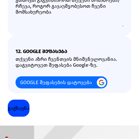
გთხოვთ გაგვიზიაროთ თქვენი მოსაზრება/
რჩევა, როგორ გავაუმჯობესოთ ჩვენი
მომსახურეობა
12. GOOGLE ᲨᲔᲤᲐᲡᲔᲑᲐ
თქვენი აზრი ჩვენთვის მნიშვნელოვანია.
დაგვიტოვეთ შეფასება Google-ზე.
GOOGLE ᲨᲔᲤᲐᲡᲔᲑᲘᲡ ᲓᲐᲢᲝᲕᲔᲑᲐ
გაგზავნა