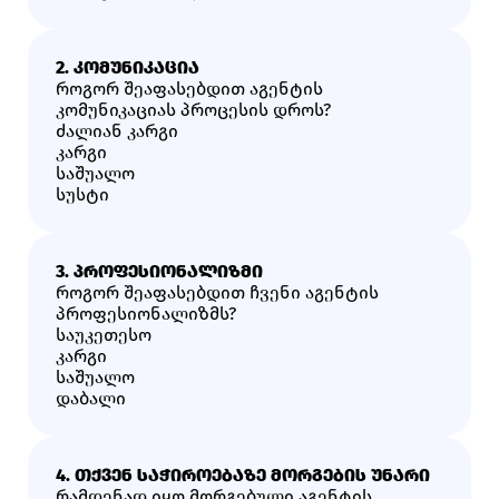
2. ᲙᲝᲛᲣᲜᲘᲙᲐᲪᲘᲐ
როგორ შეაფასებდით აგენტის
კომუნიკაციას პროცესის დროს?
Ძალიან Კარგი
Კარგი
Საშუალო
Სუსტი
3. ᲞᲠᲝᲤᲔᲡᲘᲝᲜᲐᲚᲘᲖᲛᲘ
როგორ შეაფასებდით ჩვენი აგენტის
პროფესიონალიზმს?
Საუკეთესო
Კარგი
Საშუალო
Დაბალი
4. ᲗᲥᲕᲔᲜ ᲡᲐᲭᲘᲠᲝᲔᲑᲐᲖᲔ ᲛᲝᲠᲒᲔᲑᲘᲡ ᲣᲜᲐᲠᲘ
რამდენად იყო მორგებული აგენტის