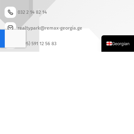
032 2 14 82 14
realtypark@remax-georgia.ge
English
(+995) 591 12 56 83
Georgian
პეკინის ქ. 5, თბილისი, 0171
კომპანია
Სერვისები
Ჩვენ Შესახებ
Ბინების Ყიდვა Გაყიდვა
Რატომ RE/MAX
Ბინის Ქირაობა
Გაქირავება
Ჩვენი Აგენტები
Საინვესტიციო Ქონება
Შეფასებები
Კომერციული Ფართები
Რემაქს Საქართველო
Მიწის Ნაკვეთები
Ხშირად Დასმული Კითხვები
Დასრულებული
Კარიერა RE/MAX - Ში