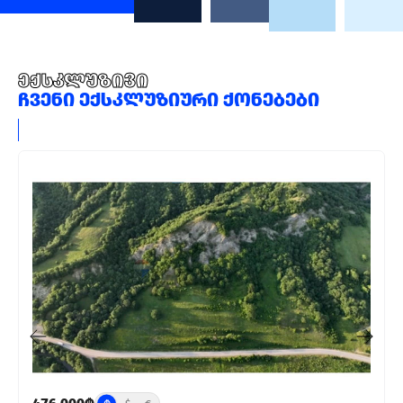
ექსკლუზივი
ჩვენი ექსკლუზიური ქონებები