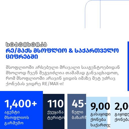
სტატისტიკა
რე/მაქს მსოფლიო & საქართველო
ციფრებში
მსოფლიოში არსებული მრავალი სააგენტოებიდან
მხოლოდ ჩვენ შეგვიძლია თამამად განვაცხადოთ,
რომ მსოფლიოში არავინ ყიდის იმაზე მეტ უძრავ
ქონებას ვიდრე RE/MAX-ი!
1,400
+
110
+
45
+
9,000
2,
+
აგენტი
ქვეყანა &
წელი
გასაყიდი
გაყიდ
მსოფლიოს
ტერიტორია
ბაზარზე
ქონება
ქონებ
გარშემო
საქართველოში