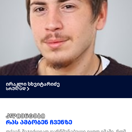
ირაკლი სხვიტარიძე
სრულად
კლიენტები
რას ამბობენ ჩვენზე
თქვენ შეგიძლიათ დარწმუნებული იყოთ იმაში, რომ