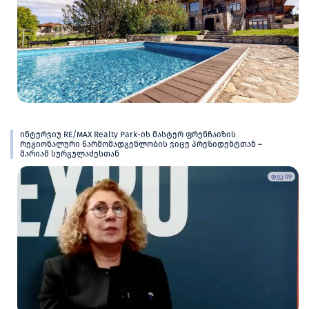
ინტერვიუ RE/MAX Realty Park-ის მასტერ ფრენჩაიზის
რეგიონალური წარმომადგენლობის ვიცე პრეზიდენტთან –
მარიამ სურგულაძესთან
დეკ 09