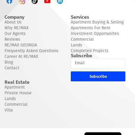
Company
Services
About Us
Apartment Buying & Selling
Why RE/MAX
Apartments For Rent
Our Agents
Investment Opportunites
Reviews
Commercial
RE/MAX GEORGIA
Lands
Frequently Asked Questions
Completed Projects
Subscribe
Career At RE/MAX
Blog
Contact
Subscribe
Real Estate
Apartment
Private House
Lands
Commercial
Villa
Georgian