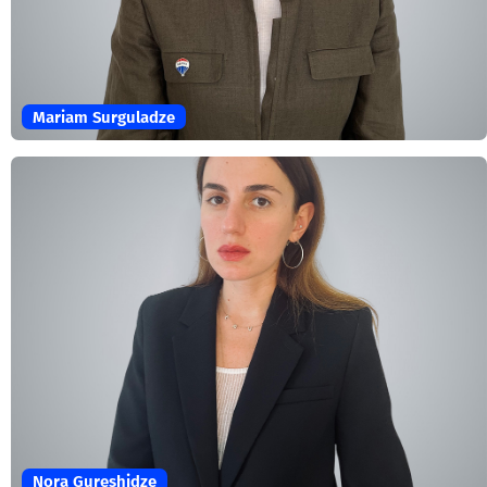
Mariam Surguladze
Nora Gureshidze