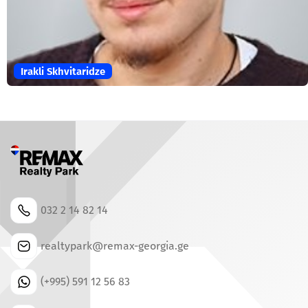
Irakli Skhvitaridze
032 2 14 82 14
realtypark@remax-georgia.ge
(+995) 591 12 56 83