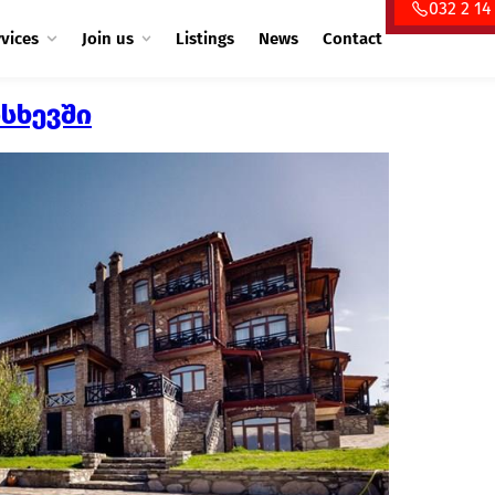
032 2 14
rvices
Join us
Listings
News
Contact
სხევში