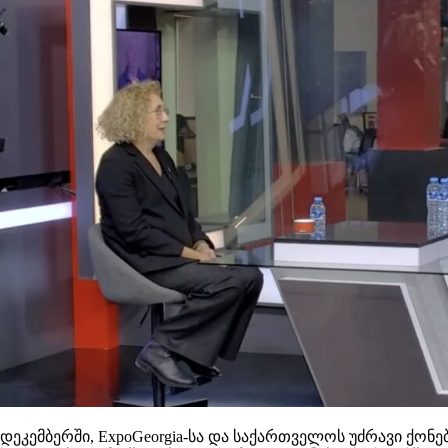
დეკემბერში, ExpoGeorgia-სა და საქართველოს უძრავი ქონები