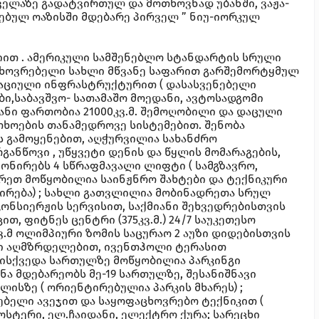
ყველაზე გადატვირთულ და მოთხოვნად უბანში, ვაჟა-
ებულ ოაზისში მდებარე პირველ ” ნიუ-იორკულ
იით . ამერიკული სამშენებლო სტანდარტის სრული
ცხოვრებელი სახლი მწვანე საფარით გარშემორტყმულ
ეაციული ინფრასტრუქტურით ( დასასვენებელი
ბი,საბავშვო- სათამაშო მოედანი, ავტოსადგომი
ნი ფართობია 21000კვ.მ. შემოღობილი და დაცული
ხოების თანამედროვე სისტემებით. შენობა
 გამოყენებით, აღჭურვილია სახანძრო
რგანწოვი , უწყვეტი დენის და წყლის მომარაგების,
ონირებს 4 სწრაფმავალი ლიფტი ( სამგზავრო,
არეთ მოწყობილია საინჟნრო შახტები და ტექნიკური
ცირება) ; სახლი გათვლილია მობინადრეთა სრულ
კონსიერჟის სერვისით, საქმიანი შეხვედრებისთვის
, ფიტნეს ცენტრი (375კვ.მ.) 24/7 საუკეთესო
ვ.მ ოლიმპიური ზომის საცურაო 2 აუზი დიდებისთვის
ბაღი აღმზრდელებით, ივენთჰოლი ტერასით
წისქვედა სართულზე მოწყობილია პარკინგი
ა მდებარეობს მე-19 სართულზე, შესანიშნავი
ისზე ( ორიენტირებულია პარკის მხარეს) ;
ბელი ავეჯით და საყოფაცხოვრებო ტექნიკით (
ტოსტერი, ელ.ჩაიდანი, ელექტრო ქურა; სარეცხი